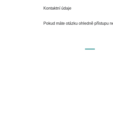
Kontaktní údaje
Pokud máte otázku ohledně přístupu ne
O ASPZS
O nás
Kontaktujte 
Členové
Na Florenci 2116/15, Nové Město, 110 00 
Praha 1.
+420 221 875 402-9
info@aspzs.cz